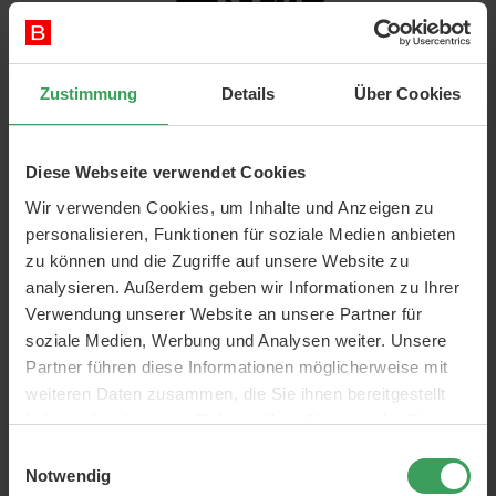
Zustimmung
Details
Über Cookies
1
Elemente
Nur verfügbare Artikel anzeigen
Diese Webseite verwendet Cookies
Sortieren nach
Alle Filter
1
Wir verwenden Cookies, um Inhalte und Anzeigen zu
personalisieren, Funktionen für soziale Medien anbieten
zu können und die Zugriffe auf unsere Website zu
analysieren. Außerdem geben wir Informationen zu Ihrer
Verwendung unserer Website an unsere Partner für
soziale Medien, Werbung und Analysen weiter. Unsere
Partner führen diese Informationen möglicherweise mit
weiteren Daten zusammen, die Sie ihnen bereitgestellt
haben oder die sie im Rahmen Ihrer Nutzung der Dienste
gesammelt haben.
Einwilligungsauswahl
Evo Fabuloso Purple Red
Notwendig
Roux Violet Colour