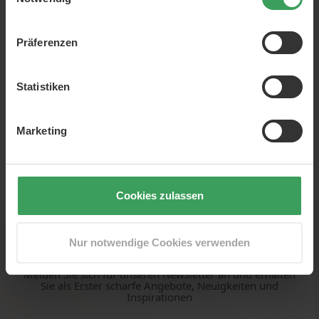
Brown
250 ML
Präferenzen
Kaufen Sie 2 - Sparen Sie 20%
Kaufen Sie 3 - Sparen Sie 30%
Preis
22,50 €
Statistiken
90,00 €
/ 1 L
In den Warenkorb
Marketing
Zeige
pro Seite
Cookies zulassen
Newsletter
Nur notwendige Cookies verwenden
Melden Sie sich für unseren Newsletter an und erhalten
Sie als Erster scharfe Angebote, Neuigkeiten und
Inspirationen