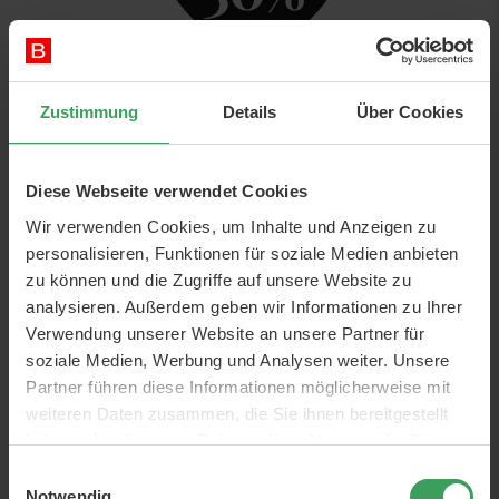
1
Elemente
Nur verfügbare Artikel anzeigen
Zustimmung
Details
Über Cookies
Sortieren nach
Alle Filter
1
Diese Webseite verwendet Cookies
Wir verwenden Cookies, um Inhalte und Anzeigen zu
personalisieren, Funktionen für soziale Medien anbieten
zu können und die Zugriffe auf unsere Website zu
analysieren. Außerdem geben wir Informationen zu Ihrer
Verwendung unserer Website an unsere Partner für
soziale Medien, Werbung und Analysen weiter. Unsere
Partner führen diese Informationen möglicherweise mit
weiteren Daten zusammen, die Sie ihnen bereitgestellt
haben oder die sie im Rahmen Ihrer Nutzung der Dienste
ZenzTherapy Color
gesammelt haben.
Einwilligungsauswahl
Treatment 401 Dark Ash
Notwendig