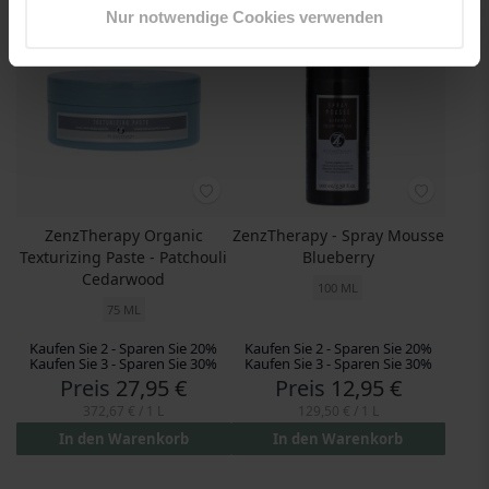
Nur notwendige Cookies verwenden
ZenzTherapy Organic
ZenzTherapy - Spray Mousse
Texturizing Paste - Patchouli
Blueberry
Cedarwood
100 ML
75 ML
Kaufen Sie 2 - Sparen Sie 20%
Kaufen Sie 2 - Sparen Sie 20%
Kaufen Sie 3 - Sparen Sie 30%
Kaufen Sie 3 - Sparen Sie 30%
Preis
27,95 €
Preis
12,95 €
372,67 €
/ 1 L
129,50 €
/ 1 L
In den Warenkorb
In den Warenkorb