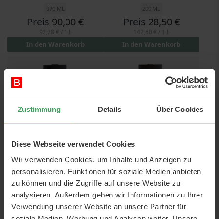
970 ML
200 ML
Preis
90,00 €
Preis
28,50 €
92,78 €
/ 1 L
142,50 €
/ 1 L
In den Warenkorb
In den Warenkorb
Zustimmung
Details
Über Cookies
Diese Webseite verwendet Cookies
Wir verwenden Cookies, um Inhalte und Anzeigen zu
Epiic nr. 1 Repair’it Shampoo
Epiic nr. 2 Repair’it
ECOCERT®
Conditioner ECOCERT®
personalisieren, Funktionen für soziale Medien anbieten
zu können und die Zugriffe auf unsere Website zu
250 ML
250 ML
analysieren. Außerdem geben wir Informationen zu Ihrer
Preis
28,50 €
Preis
28,50 €
Verwendung unserer Website an unsere Partner für
114,00 €
/ 1 L
114,00 €
/ 1 L
soziale Medien, Werbung und Analysen weiter. Unsere