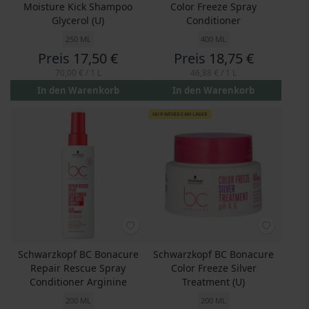
Moisture Kick Shampoo
Color Freeze Spray
Glycerol (U)
Conditioner
250 ML
400 ML
Preis
17,50 €
Preis
18,75 €
70,00 €
/ 1 L
46,88 €
/ 1 L
In den Warenkorb
In den Warenkorb
NUR WENIGE AM LAGER
Schwarzkopf BC Bonacure
Schwarzkopf BC Bonacure
Repair Rescue Spray
Color Freeze Silver
Conditioner Arginine
Treatment (U)
200 ML
200 ML