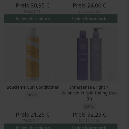
Preis
30,95 €
Preis
24,00 €
104,92 €
/ 1 L
240,00 €
/ 1 L
In den Warenkorb
In den Warenkorb
Boucleme Curl Conditioner
Innersense Bright +
Balanced Purple Toning Duo
300 ML
(U)
295 ML
Preis
21,25 €
Preis
52,25 €
70,83 €
/ 1 L
177,12 €
/ 1 L
In den Warenkorb
In den Warenkorb