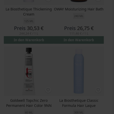
La Biosthetique Thickening
OWAY Moisturizing Hair Bath
Cream
240 ML
125 ML
Preis
30,53 €
Preis
26,75 €
244,24 €
/ 1 L
111,46 €
/ 1 L
In den Warenkorb
In den Warenkorb
Goldwell Topchic Zero
La Biosthetique Classic
Permanent Hair Color 9NN
Formula Hair Laque
60 ML
300 ML