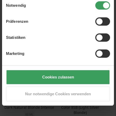
Einwilligungsauswahl
Notwendig
Echosline Ki-Power Veg
Daily Naturals Scalp
Shampoo
Cleaning Shampoo
Präferenzen
1000 ML
275 ML
Preis
13,75 €
Preis
24,75 €
13,75 €
/ 1 L
90,00 €
/ 1 L
Statistiken
In den Warenkorb
In den Warenkorb
Marketing
Cookies zulassen
Nur notwendige Cookies verwenden
Goldwell Topchic Zero 6NN
Goldwell Topchic Zero Hair
Dark Natural Blonde Intense
Color 8SB (Light Silver
Blonde)
60 ML