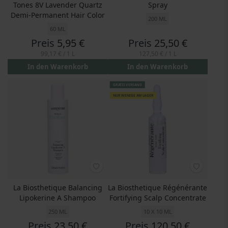
Tones 8V Lavender Quartz
Spray
Demi-Permanent Hair Color
200 ML
60 ML
Preis
5,95 €
Preis
25,50 €
99,17 €
/ 1 L
127,50 €
/ 1 L
In den Warenkorb
In den Warenkorb
GRATIS VERSAND
NUR WENIGE AM LAGER
La Biosthetique Balancing
La Biosthetique Régénérante
Lipokerine A Shampoo
Fortifying Scalp Concentrate
250 ML
10 X 10 ML
Preis
23,50 €
Preis
120,50 €