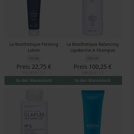
La Biosthetique Forming
La Biosthetique Balancing
Lotion
Lipokerine A Shampoo
150 ML
1000 ML
Preis
22,75 €
Preis
100,25 €
151,67 €
/ 1 L
100,25 €
/ 1 L
In den Warenkorb
In den Warenkorb