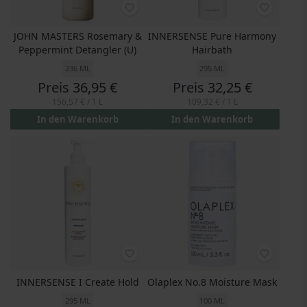
JOHN MASTERS Rosemary &
INNERSENSE Pure Harmony
Peppermint Detangler (U)
Hairbath
236 ML
295 ML
Preis
36,95 €
Preis
32,25 €
156,57 €
/ 1 L
109,32 €
/ 1 L
In den Warenkorb
In den Warenkorb
INNERSENSE I Create Hold
Olaplex No.8 Moisture Mask
295 ML
100 ML