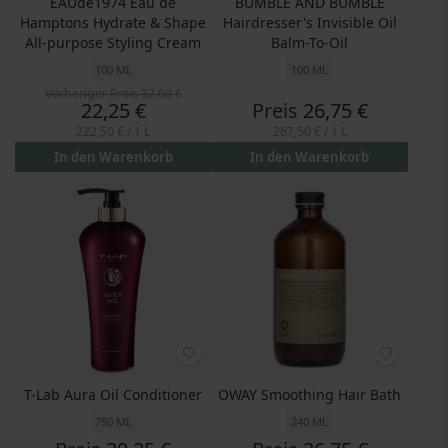
EAUde1974 Eau de
BUMBLE AND BUMBLE
Hamptons Hydrate & Shape
Hairdresser's Invisible Oil
All-purpose Styling Cream
Balm-To-Oil
100 ML
100 ML
Vorheriger Preis
32,00 €
Preis
22,25 €
Preis
26,75 €
222,50 €
/ 1 L
267,50 €
/ 1 L
In den Warenkorb
In den Warenkorb
T-Lab Aura Oil Conditioner
OWAY Smoothing Hair Bath
750 ML
240 ML