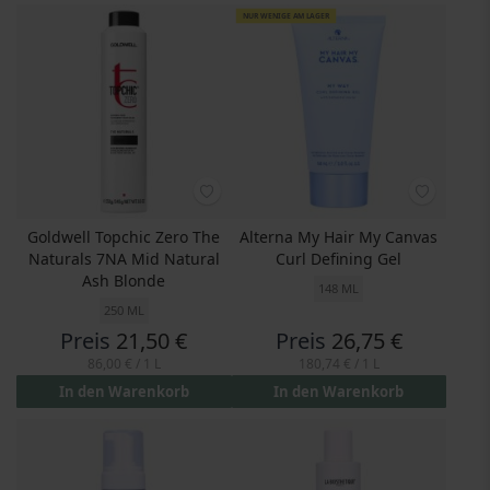
NUR WENIGE AM LAGER
Goldwell Topchic Zero The
Alterna My Hair My Canvas
Naturals 7NA Mid Natural
Curl Defining Gel
Ash Blonde
148 ML
250 ML
Preis
21,50 €
Preis
26,75 €
86,00 €
/ 1 L
180,74 €
/ 1 L
In den Warenkorb
In den Warenkorb