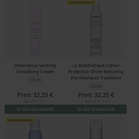
NUR WENIGE AM LAGER
Innersense Serenity
La Biosthetique Colour
Smoothing Cream
Protection Shine Restoring
Pre-Shampoo Treatment
177 ML
250 ML
Preis
32,25 €
Preis
32,25 €
182,20 €
/ 1 L
129,00 €
/ 1 L
In den Warenkorb
In den Warenkorb
NUR WENIGE AM LAGER