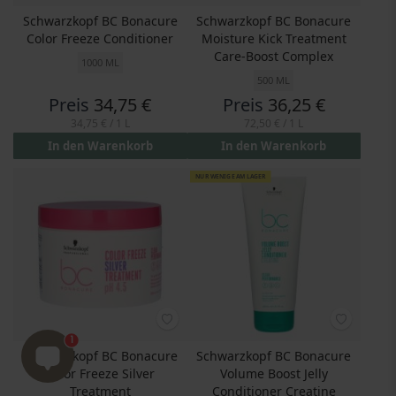
Schwarzkopf BC Bonacure
Schwarzkopf BC Bonacure
Color Freeze Conditioner
Moisture Kick Treatment
Care-Boost Complex
1000 ML
500 ML
Preis
34,75 €
Preis
36,25 €
34,75 €
/ 1 L
72,50 €
/ 1 L
In den Warenkorb
In den Warenkorb
NUR WENIGE AM LAGER
1
Schwarzkopf BC Bonacure
Schwarzkopf BC Bonacure
Color Freeze Silver
Volume Boost Jelly
Treatment
Conditioner Creatine