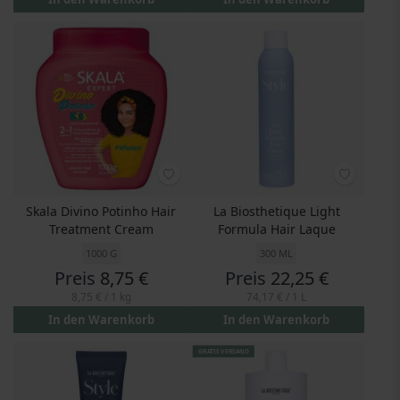
Skala Divino Potinho Hair
La Biosthetique Light
Treatment Cream
Formula Hair Laque
1000 G
300 ML
Preis
8,75 €
Preis
22,25 €
8,75 €
/ 1 kg
74,17 €
/ 1 L
In den Warenkorb
In den Warenkorb
GRATIS VERSAND