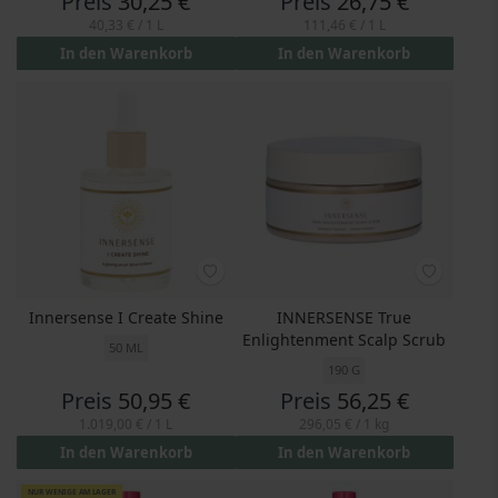
Preis
30,25 €
Preis
26,75 €
40,33 €
/ 1 L
111,46 €
/ 1 L
In den Warenkorb
In den Warenkorb
Innersense I Create Shine
INNERSENSE True
Enlightenment Scalp Scrub
50 ML
190 G
Preis
50,95 €
Preis
56,25 €
1.019,00 €
/ 1 L
296,05 €
/ 1 kg
In den Warenkorb
In den Warenkorb
NUR WENIGE AM LAGER