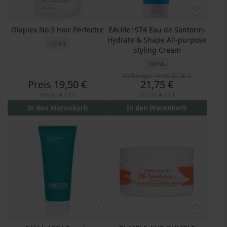
Olaplex No.3 Hair Perfector
EAUde1974 Eau de Santorini
Hydrate & Shape All-purpose
100 ML
Styling Cream
100 ML
Vorheriger Preis
32,00 €
Preis
Preis
19,50 €
21,75 €
195,00 €
/ 1 L
217,50 €
/ 1 L
In den Warenkorb
In den Warenkorb