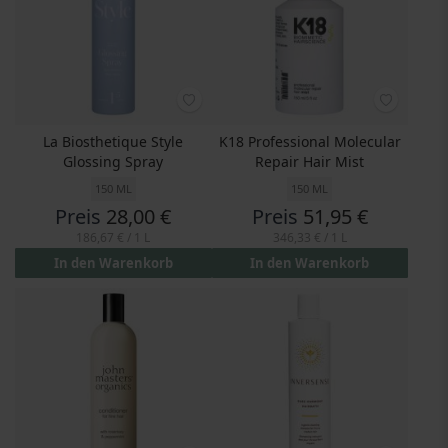
La Biosthetique Style
K18 Professional Molecular
Glossing Spray
Repair Hair Mist
150 ML
150 ML
Preis
28,00 €
Preis
51,95 €
186,67 €
/ 1 L
346,33 €
/ 1 L
In den Warenkorb
In den Warenkorb