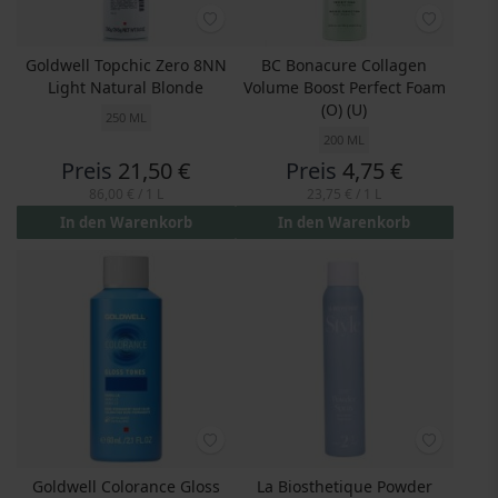
Goldwell Topchic Zero 8NN
BC Bonacure Collagen
Light Natural Blonde
Volume Boost Perfect Foam
(O) (U)
250 ML
200 ML
Preis
21,50 €
Preis
4,75 €
86,00 €
/ 1 L
23,75 €
/ 1 L
In den Warenkorb
In den Warenkorb
Goldwell Colorance Gloss
La Biosthetique Powder