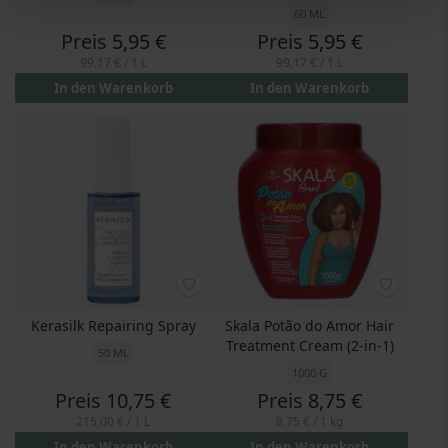
60 ML
Preis
5,95 €
Preis
5,95 €
99,17 €
/ 1 L
99,17 €
/ 1 L
In den Warenkorb
In den Warenkorb
Kerasilk Repairing Spray
Skala Potão do Amor Hair
Treatment Cream (2-in-1)
50 ML
1000 G
Preis
10,75 €
Preis
8,75 €
215,00 €
/ 1 L
8,75 €
/ 1 kg
In den Warenkorb
In den Warenkorb