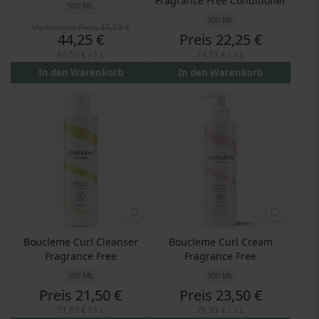
Fragrance Free Conditioner
500 ML
300 ML
Vorheriger Preis
45,50 €
Preis
44,25 €
Preis
22,25 €
88,50 €
/ 1 L
74,17 €
/ 1 L
In den Warenkorb
In den Warenkorb
Boucleme Curl Cleanser
Boucleme Curl Cream
Fragrance Free
Fragrance Free
300 ML
300 ML
Preis
21,50 €
Preis
23,50 €
71,67 €
/ 1 L
78,33 €
/ 1 L