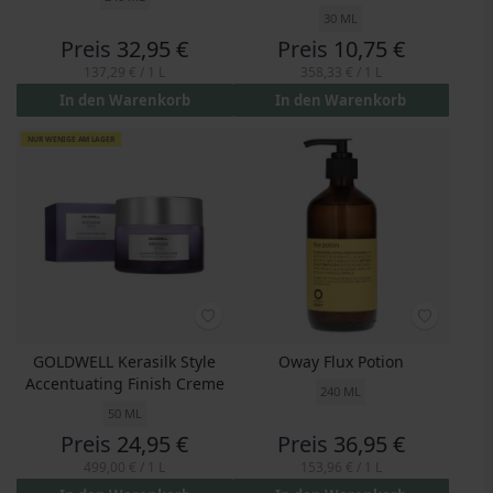
30 ML
Preis
32,95 €
Preis
10,75 €
137,29 €
/ 1 L
358,33 €
/ 1 L
In den Warenkorb
In den Warenkorb
NUR WENIGE AM LAGER
GOLDWELL Kerasilk Style
Oway Flux Potion
Accentuating Finish Creme
240 ML
50 ML
Preis
24,95 €
Preis
36,95 €
499,00 €
/ 1 L
153,96 €
/ 1 L