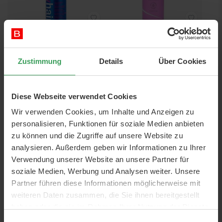
Curly Sexy Hair Color Safe
Boucleme Super Hold Styler
Curl Defining Conditioner
300 ML
Zustimmung
Details
Über Cookies
300 ML
Preis
17,50 €
Preis
21,50 €
58,33 €
/ 1 L
71,67 €
/ 1 L
Diese Webseite verwendet Cookies
In den Warenkorb
In den Warenkorb
Wir verwenden Cookies, um Inhalte und Anzeigen zu
personalisieren, Funktionen für soziale Medien anbieten
zu können und die Zugriffe auf unsere Website zu
analysieren. Außerdem geben wir Informationen zu Ihrer
Verwendung unserer Website an unsere Partner für
soziale Medien, Werbung und Analysen weiter. Unsere
Partner führen diese Informationen möglicherweise mit
weiteren Daten zusammen, die Sie ihnen bereitgestellt
haben oder die sie im Rahmen Ihrer Nutzung der Dienste
Curly Sexy Hair Color Safe
Milk Shake Curl Passion
gesammelt haben.