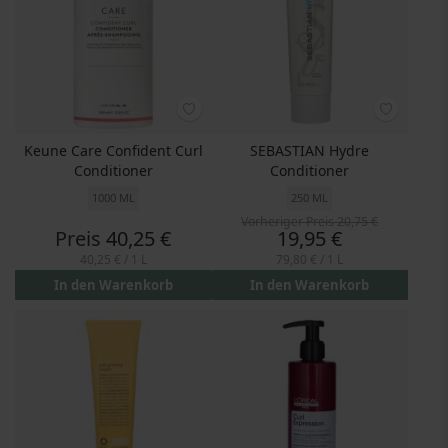
Keune Care Confident Curl
SEBASTIAN Hydre
Conditioner
Conditioner
1000 ML
250 ML
Vorheriger Preis
20,75 €
Preis
Preis
40,25 €
19,95 €
40,25 €
/ 1 L
79,80 €
/ 1 L
In den Warenkorb
In den Warenkorb