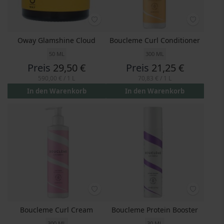
Oway Glamshine Cloud
Boucleme Curl Conditioner
50 ML
300 ML
Preis
29,50 €
Preis
21,25 €
590,00 €
/ 1 L
70,83 €
/ 1 L
In den Warenkorb
In den Warenkorb
Boucleme Curl Cream
Boucleme Protein Booster
300 ML
30 ML