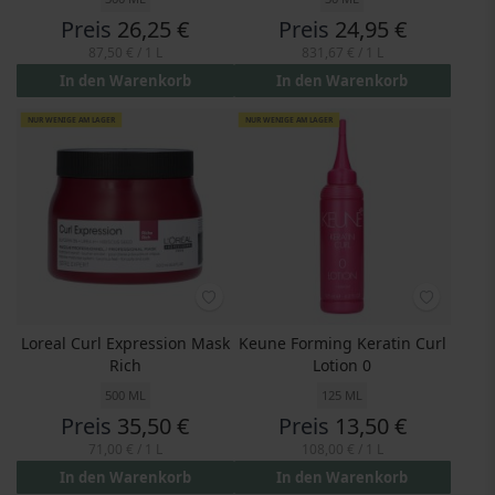
Preis
26,25 €
Preis
24,95 €
87,50 €
/ 1 L
831,67 €
/ 1 L
In den Warenkorb
In den Warenkorb
NUR WENIGE AM LAGER
NUR WENIGE AM LAGER
Loreal Curl Expression Mask
Keune Forming Keratin Curl
Rich
Lotion 0
500 ML
125 ML
Preis
35,50 €
Preis
13,50 €
71,00 €
/ 1 L
108,00 €
/ 1 L
In den Warenkorb
In den Warenkorb