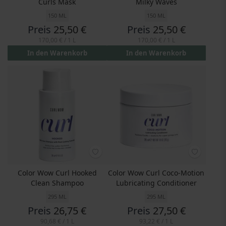
Curls Mask
Milky Waves
150 ML
150 ML
Preis
25,50 €
Preis
25,50 €
170,00 €
/ 1 L
170,00 €
/ 1 L
In den Warenkorb
In den Warenkorb
Color Wow Curl Hooked
Color Wow Curl Coco-Motion
Clean Shampoo
Lubricating Conditioner
295 ML
295 ML
Preis
26,75 €
Preis
27,50 €
90,68 €
/ 1 L
93,22 €
/ 1 L