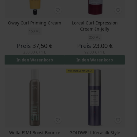
Oway Curl Priming Cream
Loreal Curl Expression
Cream-In-Jelly
150 ML
250 ML
Preis
37,50 €
Preis
23,00 €
250,00 €
/ 1 L
92,00 €
/ 1 L
In den Warenkorb
In den Warenkorb
NUR WENIGE AM LAGER
Wella EIMI Boost Bounce
GOLDWELL Kerasilk Style