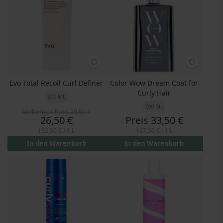
Evo Total Recoil Curl Definer
Color Wow Dream Coat for
Curly Hair
200 ML
200 ML
Vorheriger Preis
29,50 €
Preis
26,50 €
Preis
33,50 €
132,50 €
/ 1 L
167,50 €
/ 1 L
In den Warenkorb
In den Warenkorb