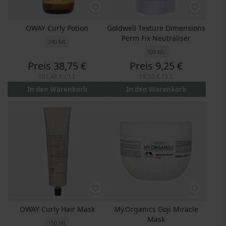
OWAY Curly Potion
Goldwell Texture Dimensions
Perm Fix Neutraliser
240 ML
500 ML
Preis
38,75 €
Preis
9,25 €
161,46 €
/ 1 L
18,50 €
/ 1 L
In den Warenkorb
In den Warenkorb
OWAY Curly Hair Mask
My.Organics Goji Miracle
Mask
150 ML