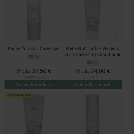
Keune You Curl Care Elixir
Wella Nutricurls - Waves &
Curls Cleansing Conditioner
250 ML
250 ML
Preis
37,50 €
Preis
24,00 €
150,00 €
/ 1 L
96,00 €
/ 1 L
In den Warenkorb
In den Warenkorb
NUR WENIGE AM LAGER