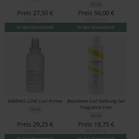
500 ML
Preis
27,50 €
Preis
56,00 €
183,33 €
/ 1 L
112,00 €
/ 1 L
In den Warenkorb
In den Warenkorb
DAVINES LOVE Curl Primer
Boucleme Curl Defining Gel
Fragrance Free
150 ML
300 ML
Preis
29,25 €
Preis
18,75 €
195,00 €
/ 1 L
62,50 €
/ 1 L
In den Warenkorb
In den Warenkorb