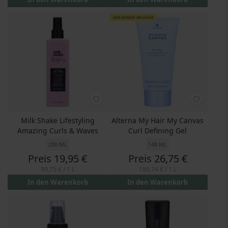
NUR WENIGE AM LAGER
Milk Shake Lifestyling
Alterna My Hair My Canvas
Amazing Curls & Waves
Curl Defining Gel
200 ML
148 ML
Preis
19,95 €
Preis
26,75 €
99,75 €
/ 1 L
180,74 €
/ 1 L
In den Warenkorb
In den Warenkorb