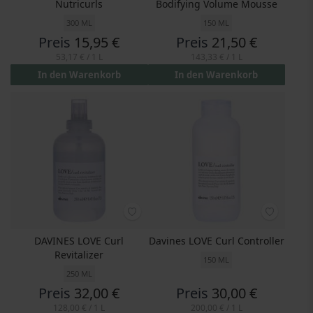
Nutricurls
Bodifying Volume Mousse
300 ML
150 ML
Preis
15,95 €
Preis
21,50 €
53,17 €
/ 1 L
143,33 €
/ 1 L
In den Warenkorb
In den Warenkorb
DAVINES LOVE Curl
Davines LOVE Curl Controller
Revitalizer
150 ML
250 ML
Preis
32,00 €
Preis
30,00 €
128,00 €
/ 1 L
200,00 €
/ 1 L