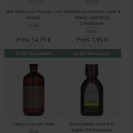
Milk Shake Curl Passion Curl
Goldwell Dualsenses Curls &
Shaper
Waves Hydrating
Conditioner
200 ML
200 ML
Preis
14,75 €
Preis
7,95 €
73,75 €
/ 1 L
39,75 €
/ 1 L
In den Warenkorb
In den Warenkorb
Oway Curly Hair Bath
MACADAMIA Ultra Rich
Repair Oil Treatment
240 ML