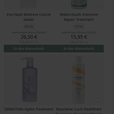
Evo Head Mistress Cuticle
Waterclouds Intensive
Sealer
Repair Treatment
200 ML
150 ML
Vorheriger Preis
29,50 €
Vorheriger Preis
18,50 €
Preis
Preis
26,50 €
15,95 €
132,50 €
/ 1 L
106,33 €
/ 1 L
In den Warenkorb
In den Warenkorb
SEBASTIAN Hydre Treatment
Boucleme Curls Redefined