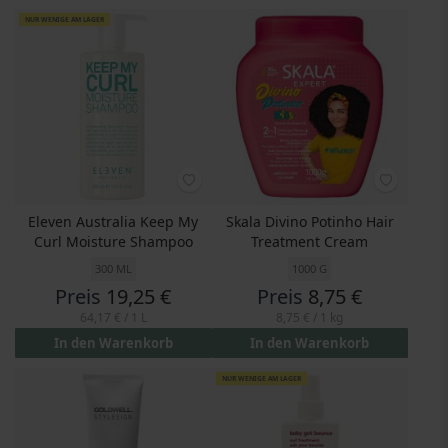
NUR WENIGE AM LAGER
Eleven Australia Keep My
Skala Divino Potinho Hair
Curl Moisture Shampoo
Treatment Cream
300 ML
1000 G
Preis
19,25 €
Preis
8,75 €
64,17 €
/ 1 L
8,75 €
/ 1 kg
In den Warenkorb
In den Warenkorb
NUR WENIGE AM LAGER