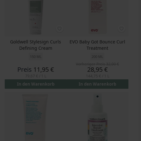
Goldwell Stylesign Curls
EVO Baby Got Bounce Curl
Defining Cream
Treatment
150 ML
200 ML
Vorheriger Preis
32,00 €
Preis
Preis
11,95 €
28,95 €
79,67 €
/ 1 L
144,75 €
/ 1 L
In den Warenkorb
In den Warenkorb