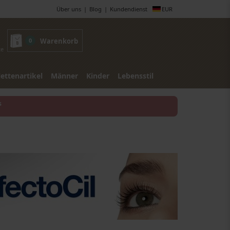
Über uns
Blog
Kundendienst
EUR
0
Warenkorb
te
lettenartikel
Männer
Kinder
Lebensstil
s