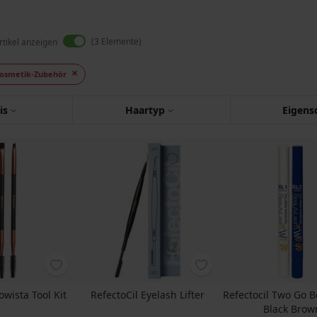
3
Elemente
rtikel anzeigen
osmetik-Zubehör
is
Haartyp
Eigens
owista Tool Kit
RefectoCil Eyelash Lifter
Refectocil Two Go B
Black Brow