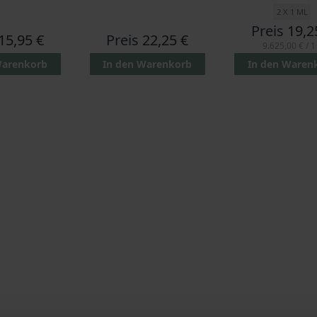
2 X 1 ML
Preis
19,2
15,95 €
Preis
22,25 €
9.625,00 €
/ 1
Warenkorb
In den Warenkorb
In den Waren