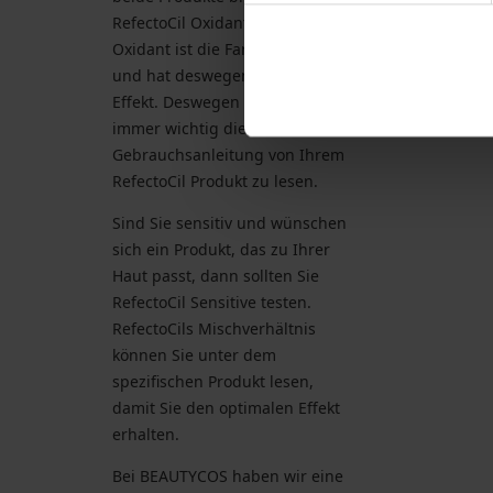
RefectoCil Oxidant. Ohne den
Oxidant ist die Farbe nicht aktiv
und hat deswegen keinen
Effekt. Deswegen ist es auch
immer wichtig die
Gebrauchsanleitung von Ihrem
RefectoCil Produkt zu lesen.
Sind Sie sensitiv und wünschen
sich ein Produkt, das zu Ihrer
Haut passt, dann sollten Sie
RefectoCil Sensitive testen.
RefectoCils Mischverhältnis
können Sie unter dem
spezifischen Produkt lesen,
damit Sie den optimalen Effekt
erhalten.
Bei BEAUTYCOS haben wir eine