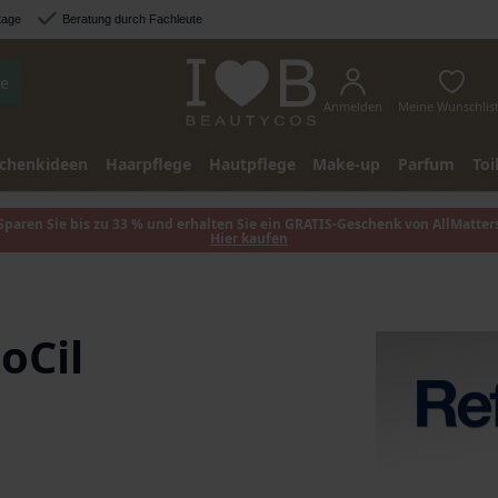
tage
Beratung durch Fachleute
e
Anmelden
Meine Wunschlis
chenkideen
Haarpflege
Hautpflege
Make-up
Parfum
Toi
Sparen Sie bis zu 33 % und erhalten Sie ein GRATIS-Geschenk von AllMatter
Hier kaufen
oCil