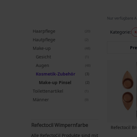
Nur verfügbare A
Haarpflege
Artikel
20
Kategorie
K
Hautpflege
Artikel
2
Pre
Make-up
Artikel
48
Gesicht
Artikel
1
Augen
Artikel
48
Kosmetik-Zubehör
Artikel
3
Make-up Pinsel
Artikel
2
Toilettenartikel
Artikel
1
Männer
Artikel
9
Refectocil Wimpernfarbe
Refectocil Br
Alle RefectoCil Produkte sind mit