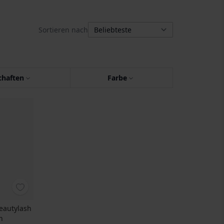
Sortieren nach
chaften
Farbe
eautylash
n