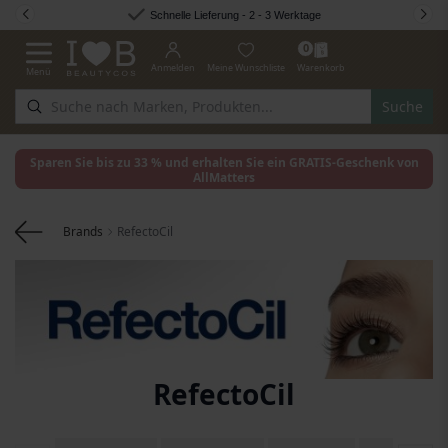
Zum Inhalt springen
Schnelle Lieferung - 2 - 3 Werktage
0
Anmelden
Meine Wunschliste
Warenkorb
Menü
Navigation umschalten
Suche
Sparen Sie bis zu 33 % und erhalten Sie ein GRATIS-Geschenk von
AllMatters
Brands
RefectoCil
RefectoCil