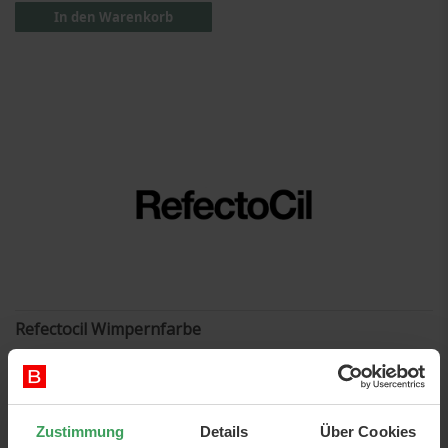
In den Warenkorb
Refectocil Wimpernfarbe
Alle RefectoCil Produkte sind mit dem Kunden im Zentrum
entwickelt, mit Fokus auf Innovation, Qualität, Haltbarkeit und
einer breiten Farbpallette. RefectoCil ist die führende Marke
Zustimmung
Details
Über Cookies
in der Welt und ist heute in mehr als 50 Ländern