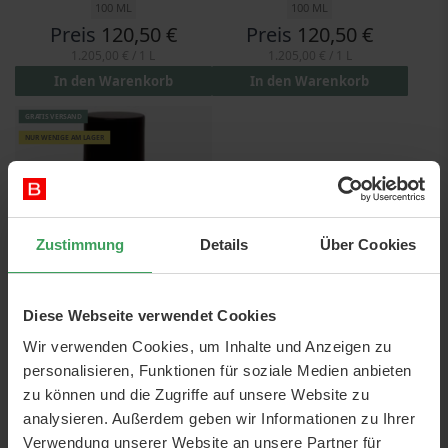
100 ML
100 ML
Preis
120,50 €
Preis
120,50 €
1.205,00 €
/ 1 L
1.205,00 €
/ 1 L
In den Warenkorb
In den Warenkorb
GRATIS VERSAND
NUR WENIGE AM LAGER
Zustimmung
Details
Über Cookies
Diese Webseite verwendet Cookies
Rhizome 04 EDP
Wir verwenden Cookies, um Inhalte und Anzeigen zu
100 ML
Preis
120,50 €
personalisieren, Funktionen für soziale Medien anbieten
zu können und die Zugriffe auf unsere Website zu
1.205,00 €
/ 1 L
analysieren. Außerdem geben wir Informationen zu Ihrer
In den Warenkorb
Verwendung unserer Website an unsere Partner für