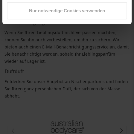
haben. Bitte beachten Sie, dass einige Marken nicht immer
Nur notwendige Cookies verwenden
vorrätig sind.
Benachrichtigungen
Wenn Sie Ihren Lieblingsduft nicht verpassen möchten,
können Sie ihn auch vorbestellen, um ihn zu sichern. Wir
bieten auch einen E-Mail-Benachrichtigungsservice an, damit
Sie benachrichtigt werden, sobald Ihr Lieblingsparfüm
wieder auf Lager ist.
Duftduft
Entdecken Sie unser Angebot an Nischenparfüms und finden
Sie Ihren ganz persönlichen Duft, der sich von der Masse
abhebt.