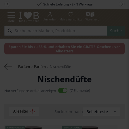
Zum Inhalt springen
Schnelle Lieferung - 2 - 3 Werktage
0
Anmelden
Meine Wunschliste
Warenkorb
Menü
Navigation umschalten
Suche
Sparen Sie bis zu 33 % und erhalten Sie ein GRATIS-Geschenk von
AllMatters
Parfum
Parfüm
Nischendüfte
Nischendüfte
7
Elemente
Nur verfügbare Artikel anzeigen
Sortieren nach
Alle Filter
1
GRATIS VERSAND
GRATIS VERSAND