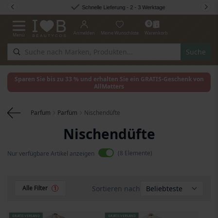
Zum Inhalt springen
Schnelle Lieferung - 2 - 3 Werktage
0
Anmelden
Meine Wunschliste
Warenkorb
Menü
Navigation umschalten
Suche
Sparen Sie bis zu 33 % und erhalten Sie ein GRATIS-Geschenk von
AllMatters
Parfum
Parfüm
Nischendüfte
Nischendüfte
8
Elemente
Nur verfügbare Artikel anzeigen
Sortieren nach
Alle Filter
1
GRATIS VERSAND
GRATIS VERSAND