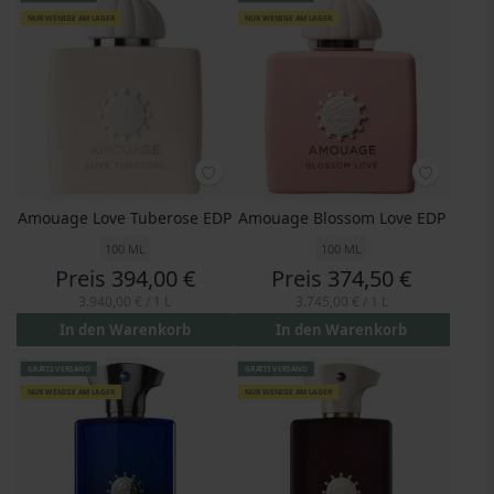
NUR WENIGE AM LAGER
NUR WENIGE AM LAGER
Amouage Love Tuberose EDP
Amouage Blossom Love EDP
100 ML
100 ML
Preis
394,00 €
Preis
374,50 €
3.940,00 €
/ 1 L
3.745,00 €
/ 1 L
In den Warenkorb
In den Warenkorb
GRATIS VERSAND
GRATIS VERSAND
NUR WENIGE AM LAGER
NUR WENIGE AM LAGER