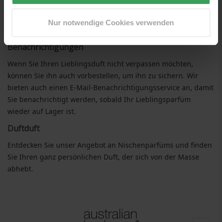
schnell handeln, wenn Sie Ihren Lieblingsduft gefunden
haben. Bitte beachten Sie, dass einige Marken nicht immer
Nur notwendige Cookies verwenden
vorrätig sind.
Benachrichtigungen
Wenn Sie Ihren Lieblingsduft nicht verpassen möchten,
können Sie ihn auch vorbestellen, um ihn zu sichern. Wir
bieten auch einen E-Mail-Benachrichtigungsservice an, damit
Sie benachrichtigt werden, sobald Ihr Lieblingsparfüm
wieder auf Lager ist.
Duftduft
Entdecken Sie unser Angebot an Nischenparfüms und finden
Sie Ihren ganz persönlichen Duft, der sich von der Masse
abhebt.