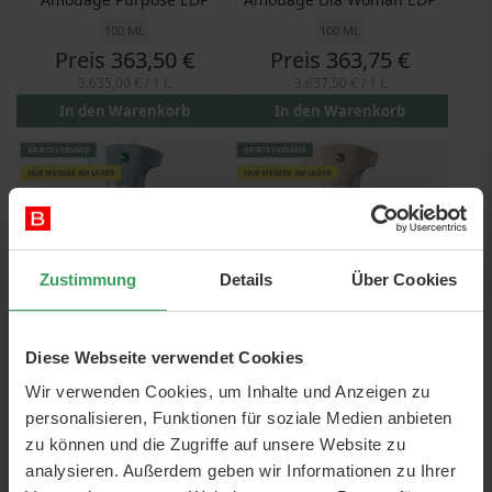
100 ML
100 ML
Preis
363,50 €
Preis
363,75 €
3.635,00 €
/ 1 L
3.637,50 €
/ 1 L
In den Warenkorb
In den Warenkorb
GRATIS VERSAND
GRATIS VERSAND
NUR WENIGE AM LAGER
NUR WENIGE AM LAGER
Zustimmung
Details
Über Cookies
Diese Webseite verwendet Cookies
Amouage Enclave EDP
Amouage Search EDP
Wir verwenden Cookies, um Inhalte und Anzeigen zu
100 ML
100 ML
personalisieren, Funktionen für soziale Medien anbieten
Preis
367,25 €
Preis
367,25 €
zu können und die Zugriffe auf unsere Website zu
3.672,50 €
/ 1 L
3.672,50 €
/ 1 L
analysieren. Außerdem geben wir Informationen zu Ihrer
In den Warenkorb
In den Warenkorb