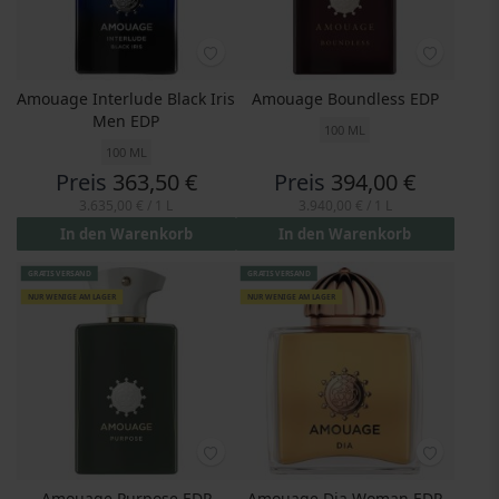
Amouage Interlude Black Iris
Amouage Boundless EDP
Men EDP
100 ML
100 ML
Preis
363,50 €
Preis
394,00 €
3.635,00 €
/ 1 L
3.940,00 €
/ 1 L
In den Warenkorb
In den Warenkorb
GRATIS VERSAND
GRATIS VERSAND
NUR WENIGE AM LAGER
NUR WENIGE AM LAGER
Amouage Purpose EDP
Amouage Dia Woman EDP