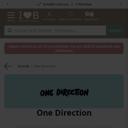
Zum Inhalt springen
Schnelle Lieferung - 2 - 3 Werktage
0
Anmelden
Meine Wunschliste
Warenkorb
Menü
Navigation umschalten
Suche
Sparen Sie bis zu 33 % und erhalten Sie ein GRATIS-Geschenk von
AllMatters
Brands
One Direction
One Direction