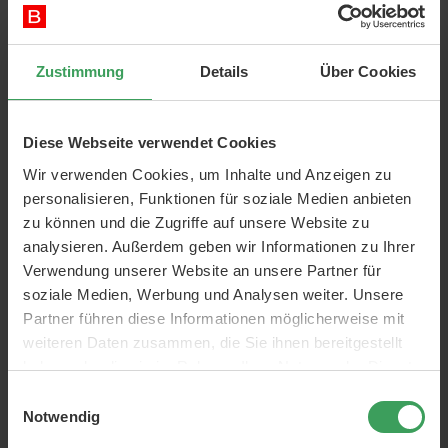
In den Warenkorb
Zustimmung
Details
Über Cookies
Diese Webseite verwendet Cookies
Wir verwenden Cookies, um Inhalte und Anzeigen zu
personalisieren, Funktionen für soziale Medien anbieten
zu können und die Zugriffe auf unsere Website zu
analysieren. Außerdem geben wir Informationen zu Ihrer
Verwendung unserer Website an unsere Partner für
soziale Medien, Werbung und Analysen weiter. Unsere
Partner führen diese Informationen möglicherweise mit
One Direction
weiteren Daten zusammen, die Sie ihnen bereitgestellt
Liebst du One Direction? Kaufen Sie also entweder eine
haben oder die sie im Rahmen Ihrer Nutzung der Dienste
Zahnbürste oder Taschentücher mit One Direction-Motiv.
gesammelt haben.
Einwilligungsauswahl
Notwendig