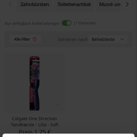
Zahnbürsten
Toilettenartikel
Mund- und Zahnp
1
Elemente
Nur verfügbare Artikel anzeigen
Sortieren nach
Alle Filter
1
Colgate One Direction
Tandbørste - Lilla - Soft
Preis
1,75 €