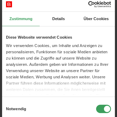
In den Warenkorb
Zustimmung
Details
Über Cookies
Diese Webseite verwendet Cookies
Wir verwenden Cookies, um Inhalte und Anzeigen zu
personalisieren, Funktionen für soziale Medien anbieten
zu können und die Zugriffe auf unsere Website zu
analysieren. Außerdem geben wir Informationen zu Ihrer
Verwendung unserer Website an unsere Partner für
soziale Medien, Werbung und Analysen weiter. Unsere
Partner führen diese Informationen möglicherweise mit
One Direction
weiteren Daten zusammen, die Sie ihnen bereitgestellt
Liebst du One Direction? Kaufen Sie also entweder eine
haben oder die sie im Rahmen Ihrer Nutzung der Dienste
Zahnbürste oder Taschentücher mit One Direction-Motiv.
gesammelt haben.
Einwilligungsauswahl
Notwendig