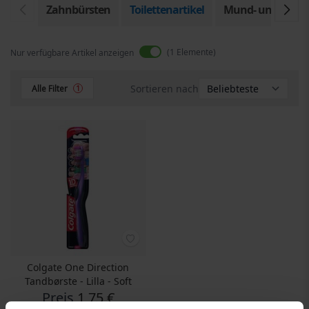
Zahnbürsten
Toilettenartikel
Mund- und Zahnp
1
Elemente
Nur verfügbare Artikel anzeigen
Sortieren nach
Alle Filter
1
Colgate One Direction
Tandbørste - Lilla - Soft
Preis
1,75 €