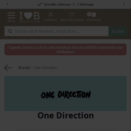
Zum Inhalt springen
Schnelle Lieferung - 2 - 3 Werktage
0
Anmelden
Meine Wunschliste
Warenkorb
Menü
Navigation umschalten
Suche
Sparen Sie bis zu 33 % und erhalten Sie ein GRATIS-Geschenk von
AllMatters
Brands
One Direction
One Direction