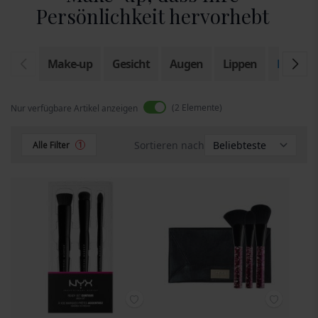
Persönlichkeit hervorhebt
Make-up
Gesicht
Augen
Lippen
Kosmeti
2
Elemente
Nur verfügbare Artikel anzeigen
Sortieren nach
Alle Filter
1