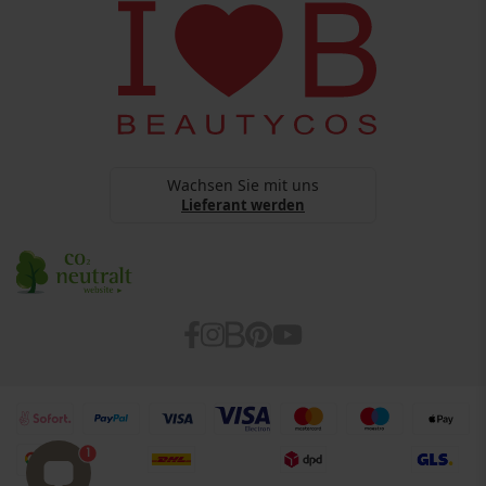
Datenschutz
webshop@beautycos.de
YouTube Terms Of Services
Steuernummer: 15/248/11226
Cookies
Barrierefreiheitserklärung
Wachsen Sie mit uns
Lieferant werden
1