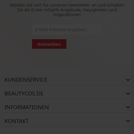
Melden Sie sich für unseren Newsletter an und erhalten
Sie als Erster scharfe Angebote, Neuigkeiten und
Inspirationen
Anmelden
KUNDENSERVICE
Häufig gestellte Fragen
BEAUTYCOS.DE
Auftragsstatus
Rückgabe
Impressum
INFORMATIONEN
Reklamationsrecht
AGB
Kontakt
Widerrufsbelehrung
Zahlungsmethoden
KONTAKT
Über uns
Versandinformationen
Copyright
BEAUTYCOS