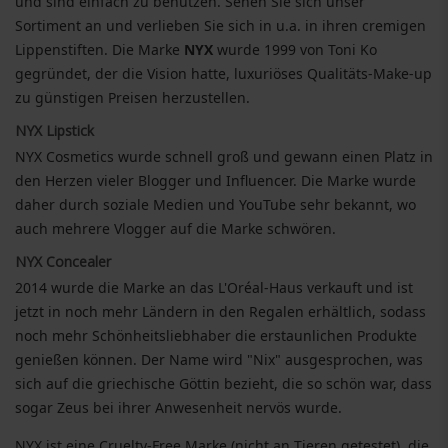
und sind einfach zu benutzen. Sehen Sie sich unser
Sortiment an und verlieben Sie sich in u.a. in ihren cremigen
Lippenstiften. Die Marke
NYX
wurde 1999 von Toni Ko
gegründet, der die Vision hatte, luxuriöses Qualitäts-Make-up
zu günstigen Preisen herzustellen.
NYX Lipstick
NYX Cosmetics wurde schnell groß und gewann einen Platz in
den Herzen vieler Blogger und Influencer. Die Marke wurde
daher durch soziale Medien und YouTube sehr bekannt, wo
auch mehrere Vlogger auf die Marke schwören.
NYX Concealer
2014 wurde die Marke an das L'Oréal-Haus verkauft und ist
jetzt in noch mehr Ländern in den Regalen erhältlich, sodass
noch mehr Schönheitsliebhaber die erstaunlichen Produkte
genießen können. Der Name wird "Nix" ausgesprochen, was
sich auf die griechische Göttin bezieht, die so schön war, dass
sogar Zeus bei ihrer Anwesenheit nervös wurde.
NYX ist eine Cruelty-Free Marke (nicht an Tieren getestet), die