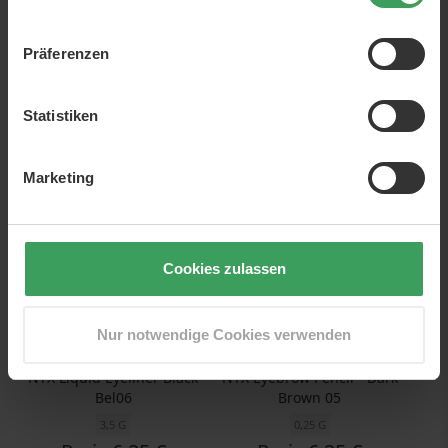
NYX Baked Shadow
NYX Ultra Pearl Mania Glitter
Lidschatten - Shira
Lidschatten Purple
Präferenzen
3 G
Preis
5,25 €
Preis
5,25 €
1.750,00 €
/ 1 kg
Statistiken
In den Warenkorb
In den Warenkorb
Marketing
NUR WENIGE AM LAGER
Cookies zulassen
Nur notwendige Cookies verwenden
NYX Liquid Eyeliner Black
NYX Eyebrow Pencil - Dark
Bel06
Brown 05
3,5 G
0,25 G