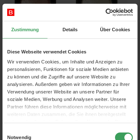
Zustimmung
Details
Über Cookies
NYX Baked Shadow
NYX Baked Shadow
Lidschatten - Carmella
Lidschatten - Easy Rider
3 G
3 G
Diese Webseite verwendet Cookies
Preis
5,25 €
Preis
5,25 €
Wir verwenden Cookies, um Inhalte und Anzeigen zu
1.750,00 €
/ 1 kg
1.750,00 €
/ 1 kg
personalisieren, Funktionen für soziale Medien anbieten
In den Warenkorb
In den Warenkorb
zu können und die Zugriffe auf unsere Website zu
analysieren. Außerdem geben wir Informationen zu Ihrer
Verwendung unserer Website an unsere Partner für
soziale Medien, Werbung und Analysen weiter. Unsere
Partner führen diese Informationen möglicherweise mit
weiteren Daten zusammen, die Sie ihnen bereitgestellt
haben oder die sie im Rahmen Ihrer Nutzung der Dienste
gesammelt haben.
Einwilligungsauswahl
Notwendig