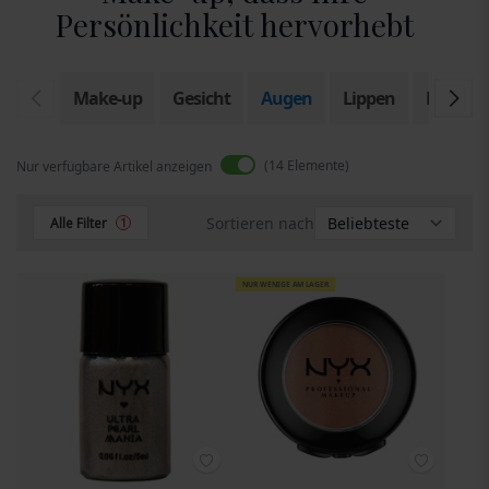
Persönlichkeit hervorhebt
Make-up
Gesicht
Augen
Lippen
Kosmeti
14
Elemente
Nur verfügbare Artikel anzeigen
Sortieren nach
Alle Filter
1
NUR WENIGE AM LAGER