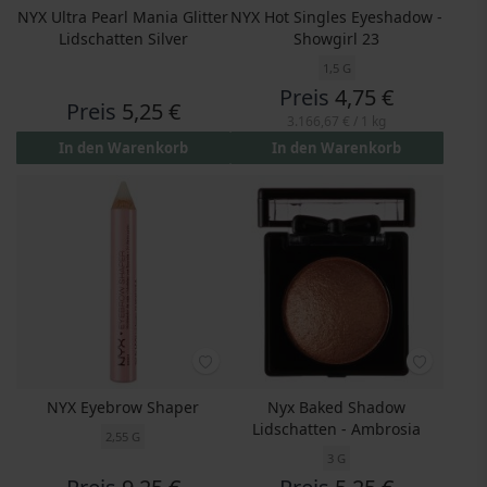
NYX Ultra Pearl Mania Glitter
NYX Hot Singles Eyeshadow -
Lidschatten Silver
Showgirl 23
1,5 G
Preis
4,75 €
Preis
5,25 €
3.166,67 €
/ 1 kg
In den Warenkorb
In den Warenkorb
NYX Eyebrow Shaper
Nyx Baked Shadow
Lidschatten - Ambrosia
2,55 G
3 G