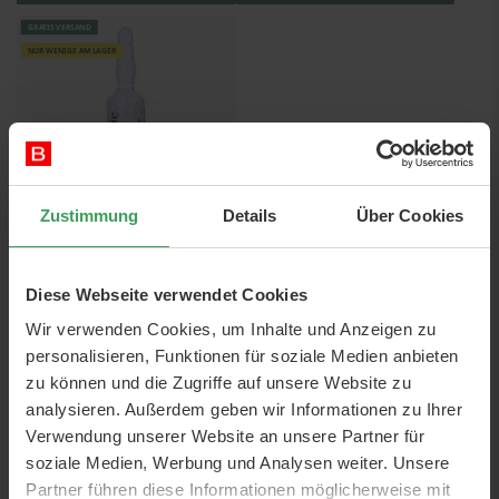
GRATIS VERSAND
NUR WENIGE AM LAGER
Zustimmung
Details
Über Cookies
La Biosthetique Régénérante
Fortifying Scalp Concentrate
Diese Webseite verwendet Cookies
10 X 10 ML
Wir verwenden Cookies, um Inhalte und Anzeigen zu
Preis
120,50 €
personalisieren, Funktionen für soziale Medien anbieten
1.205,00 €
/ 1 L
zu können und die Zugriffe auf unsere Website zu
In den Warenkorb
analysieren. Außerdem geben wir Informationen zu Ihrer
Verwendung unserer Website an unsere Partner für
soziale Medien, Werbung und Analysen weiter. Unsere
Partner führen diese Informationen möglicherweise mit