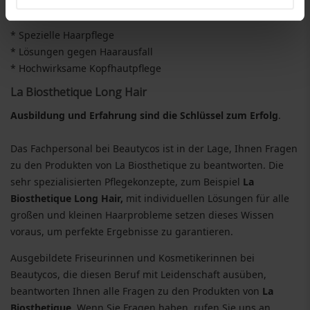
La Biosthetique
, praktisch unter Beweis gestellt.
* Spezielle Haarpflege
* Lösungen gegen Haarausfall
* Hochwirksame Kopfhautpflege
La Biosthetique Long Hair
Ausbildung und Erfahrung sind die Schlüssel zum Erfolg
.
Das Fachpersonal bei Beautycos ist in der Lage, Ihnen Fragen
zu den Produkten von La Biosthetique zu beantworten. Die
sehr spezialisierten Pflegekonzepte, zum Beispiel
La
Biosthetique Long Hair,
mit individuellen Lösungen für alle
großen und kleinen Haarprobleme setzen dieses Wissen
voraus, um perfekte Ergebnisse zu garantieren.
Ausgebildete Friseurinnen und Kosmetikerinnen bei
Beautycos, die diesen Beruf mit Leidenschaft ausüben,
beantworten Ihnen alle Fragen zu den Produkten von
La
Biosthetique
. Wenn Sie Fragen haben, rufen Sie uns an,