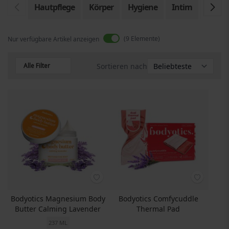
Hautpflege
Körper
Hygiene
Intim
Body 
9
Elemente
Nur verfügbare Artikel anzeigen
Alle Filter
Sortieren nach
Bodyotics Magnesium Body
Bodyotics Comfycuddle
Butter Calming Lavender
Thermal Pad
237 ML