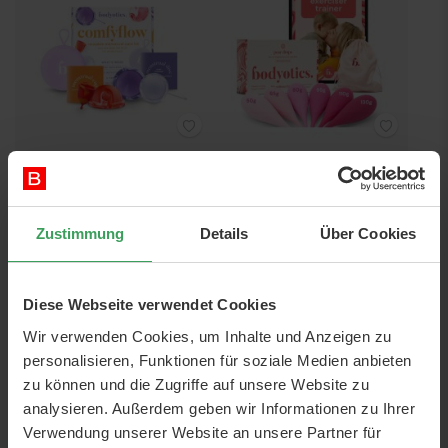
Bodyotics Comfyflow
Bodyotics Pear Drops Pelvic
Reusable Menstrual Care Kit
Floor Trainer
Preis
43,25 €
Preis
52,75 €
Zustimmung
Details
Über Cookies
In den Warenkorb
In den Warenkorb
Diese Webseite verwendet Cookies
Wir verwenden Cookies, um Inhalte und Anzeigen zu
personalisieren, Funktionen für soziale Medien anbieten
zu können und die Zugriffe auf unsere Website zu
analysieren. Außerdem geben wir Informationen zu Ihrer
Verwendung unserer Website an unsere Partner für